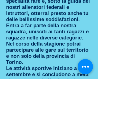
specialità fare e, sotto la guida dei
nostri allenatori federali e
istruttori, otterrai presto anche tu
delle bellissime soddisfazioni.
Entra a far parte della nostra
squadra, unisciti ai tanti ragazzi e
ragazze nelle diverse categorie.
Nel corso della stagione potrai
partecipare alle gare sul territorio
e non solo della provincia di
Torino.
Le attività sportive iniziano a metà
settembre e si concludono a metà
giugno, secondo il calendario
scolastico. Per alcune categorie gli
allenamenti proseguono oltre tale
data in base agli impegni
agonistici e al calendario gare.
L'adesione al Gruppo Sportivo
comprende
l'iscrizione
all'Associazione,
la copertura
assicurativa, il tesseramento alla
Federazione Italiana FIDAL o